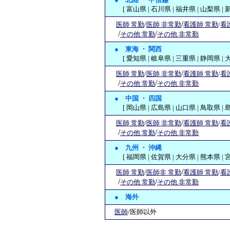
[ 富山県 | 石川県 | 福井県 | 山梨県 | 新
/
医師 常勤
/
医師 非常勤
看護師 常勤
/
看
/
/
その他 常勤
その他 非常勤
●
東海 ・ 関西
[ 愛知県 | 岐阜県 | 三重県 | 静岡県 | 大阪
/
医師 常勤
/
医師 非常勤
看護師 常勤
/
看
/
/
その他 常勤
その他 非常勤
●
中国 ・ 四国
[ 岡山県 | 広島県 | 山口県 | 鳥取県 | 島根
/
医師 常勤
/
医師 非常勤
看護師 常勤
/
看
/
/
その他 常勤
その他 非常勤
●
九州 ・ 沖縄
[ 福岡県 | 佐賀県 | 大分県 | 熊本県 | 宮
/
医師 常勤
/
医師非 常勤
看護師 常勤
/
看
/
/
その他 常勤
その他 非常勤
● 海外
医師
/医師以外