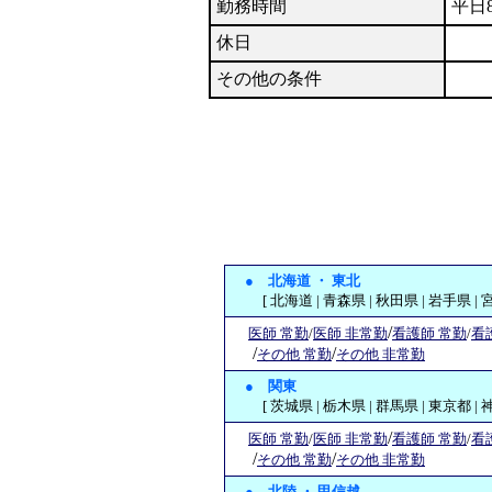
勤務時間
平日8
休日
その他の条件
●
北海道 ・ 東北
[ 北海道 | 青森県 | 秋田県 | 岩手県 | 
/
医師 常勤
/
医師 非常勤
看護師 常勤
/
看
/
/
その他 常勤
その他 非常勤
●
関東
[ 茨城県 | 栃木県 | 群馬県 | 東京都 | 神
/
医師 常勤
/
医師 非常勤
看護師 常勤
/
看
/
/
その他 常勤
その他 非常勤
●
北陸 ・ 甲信越