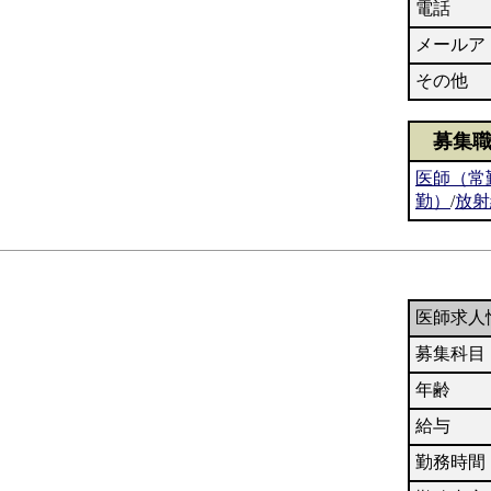
電話
メールア
その他
募集
医師（常
勤）
/
放射
医師求人
募集科目
年齢
給与
勤務時間