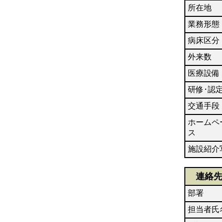
所在地
業務形態
病床区分
外来数
医療設備
研修･認
交通手段
ホームペ
ス
施設紹介
連絡
部署
担当者氏