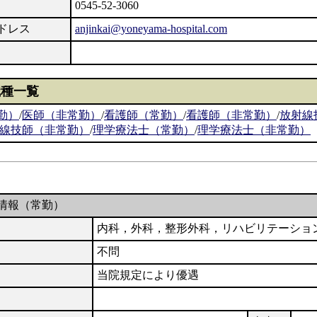
0545-52-3060
ドレス
anjinkai@yoneyama-hospital.com
職種一覧
勤）
/
医師（非常勤）
/
看護師（常勤）
/
看護師（非常勤）
/
放射線
線技師（非常勤）
/
理学療法士（常勤）
/
理学療法士（非常勤）
情報（常勤）
内科，外科，整形外科，リハビリテーショ
不問
当院規定により優遇