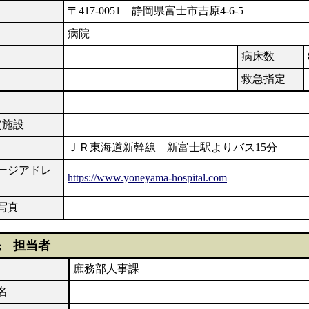
〒417-0051 静岡県富士市吉原4-6-5
病院
病床数
救急指定
定施設
ＪＲ東海道新幹線 新富士駅よりバス15分
ージアドレ
https://www.yoneyama-hospital.com
写真
先 担当者
庶務部人事課
名