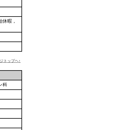
始休暇，
ージトップヘ↑
ン科