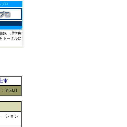
ルプロ
師、 理学療
 トータルに
富士市
D：Y5321
テーション