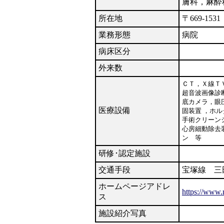
膚科，麻酔
所在地
〒669-15
業務形態
病院
病床区分
外来数
ＣＴ，Ｘ線Ｔ
超音波画像診
底カメラ，眼
医療設備
固装置 ，ホ
手術クリーン
心房細動除去
ン 等
研修･認定施設
交通手段
宝塚線 三
ホームページアドレ
https://www.m
ス
施設紹介写真