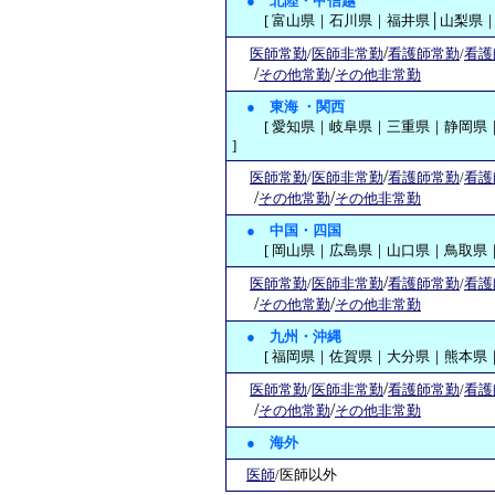
●
北陸・甲信越
[ 富山県｜石川県｜福井県│山梨県｜新
/
医師常勤
/
医師非常勤
看護師常勤
/
看護
/
/
その他常勤
その他非常勤
●
東海 ・関西
[ 愛知県｜岐阜県｜三重県｜静岡県｜
]
/
医師常勤
/
医師非常勤
看護師常勤
/
看護
/
/
その他常勤
その他非常勤
●
中国・四国
[ 岡山県｜広島県｜山口県｜鳥取県｜
/
医師常勤
/
医師非常勤
看護師常勤
/
看護
/
/
その他常勤
その他非常勤
●
九州・沖縄
[ 福岡県｜佐賀県｜大分県｜熊本県｜
/
医師常勤
/
医師非常勤
看護師常勤
/
看護
/
/
その他常勤
その他非常勤
● 海外
医師
/医師以外