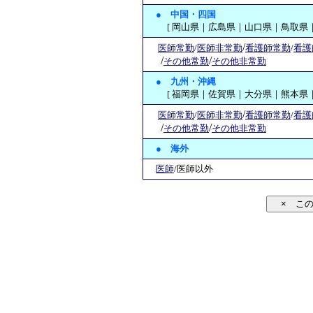
●
中国・四国
[ 岡山県｜広島県｜山口県｜鳥取県｜
/
医師常勤
/
医師非常勤
看護師常勤
/
看護
/
/
その他常勤
その他非常勤
●
九州・沖縄
[ 福岡県｜佐賀県｜大分県｜熊本県｜
/
医師常勤
/
医師非常勤
看護師常勤
/
看護
/
/
その他常勤
その他非常勤
● 海外
医師
/医師以外