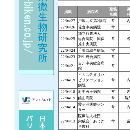
勤務
掲載
病院名
形態
22/04/27
戸塚共立第2病院
常
22/04/26
佐倉中央病院
常
独立行政法人
22/04/25
総合病院 国保
常
旭中央病院
22/04/24
千葉西総合病院
常
22/04/23
羽生総合病院
常
吉川中央総合病
22/04/21
常
院
イムス佐原リハ
22/04/19
ビリテーション
常
病院
22/04/18
府中医王病院
常
22/04/15
館山病院
常
脳
霞ヶ浦医療セン
22/04/14
常
ター
医療法人社団
22/04/13
栄成会 あじき
常
台歯科