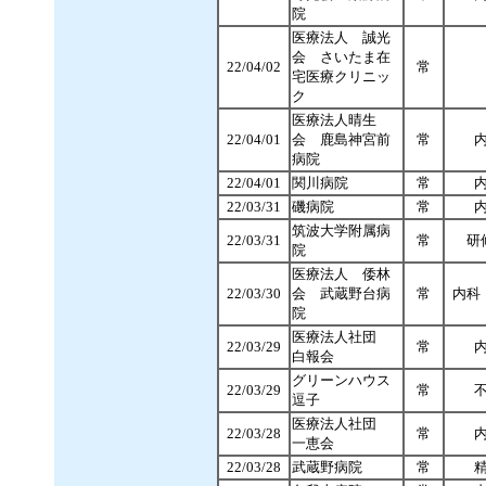
院
医療法人 誠光
会 さいたま在
22/04/02
常
宅医療クリニッ
ク
医療法人晴生
22/04/01
会 鹿島神宮前
常
病院
22/04/01
関川病院
常
22/03/31
磯病院
常
筑波大学附属病
22/03/31
常
研
院
医療法人 倭林
22/03/30
会 武蔵野台病
常
内科
院
医療法人社団
22/03/29
常
白報会
グリーンハウス
22/03/29
常
逗子
医療法人社団
22/03/28
常
一恵会
22/03/28
武蔵野病院
常