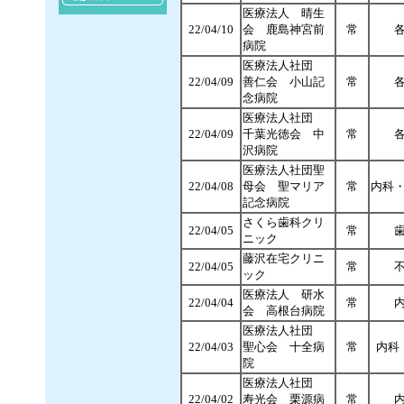
医療法人 晴生
22/04/10
会 鹿島神宮前
常
病院
医療法人社団
22/04/09
善仁会 小山記
常
念病院
医療法人社団
22/04/09
千葉光徳会 中
常
沢病院
医療法人社団聖
22/04/08
母会 聖マリア
常
内科
記念病院
さくら歯科クリ
22/04/
05
常
ニック
藤沢在宅クリニ
22
/04/05
常
ック
医療法人 研水
22/04/
04
常
会 高根台病院
医療法人社団
22/04/
03
聖心会 十全病
常
内科
院
医療法人社団
22/04/02
寿光会 栗源病
常