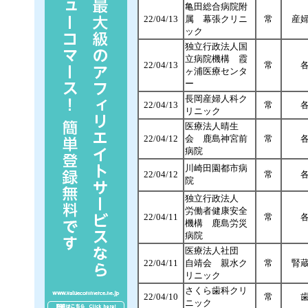
亀田総合病院附
22/04/13
属 幕張クリニ
常
産
ック
独立行政法人国
立病院機構 霞
22/04/13
常
ヶ浦医療センタ
ー
長岡産婦人科ク
22/04/13
常
リニック
医療法人晴生
22/04/12
会 鹿島神宮前
常
病院
川崎田園都市病
22/04/12
常
院
独立行政法人
労働者健康安全
22/04/11
常
機構 鹿島労災
病院
医療法人社団
22/04/11
自靖会 親水ク
常
腎
リニック
さくら歯科クリ
22/04/10
常
ニック