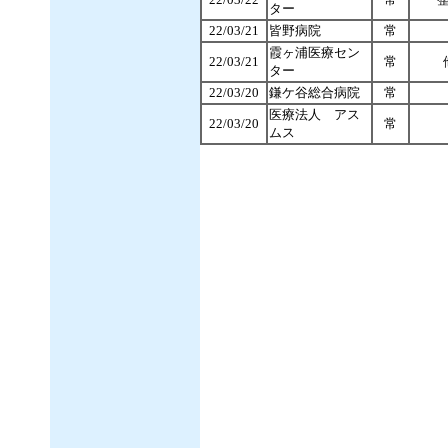
ター
22/03/21
皆野病院
常
霞ヶ浦医療セン
22/03/21
常
ター
22/03/20
鎌ケ谷総合病院
常
医療法人 アス
22/03/20
常
ムス