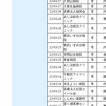
22/03/27
久我山病院
常
22/03/27
大泉生協病院
常
22/03/26
医療法人福和会
常
あしほ総合クリ
22/03/26
常
ニック
あしほ総合クリ
22/03/26
常
ニック
横浜いずみ台病
22/03/25
常
院
横浜いずみ台病
22/03/25
常
院
22/03/25
管間記念病院
常
22/03/25
東条病院
常
あしほ総合クリ
22/03/24
常
ニック
宇都宮アイクリ
22/03/24
常
ニック
22/03/24
埼玉よりい病院
常
医療法人社団エ
22/03/23
常
イール会
22/03/23
しんめい坂眼科
常
霞ヶ浦医療セン
22/03/22
常